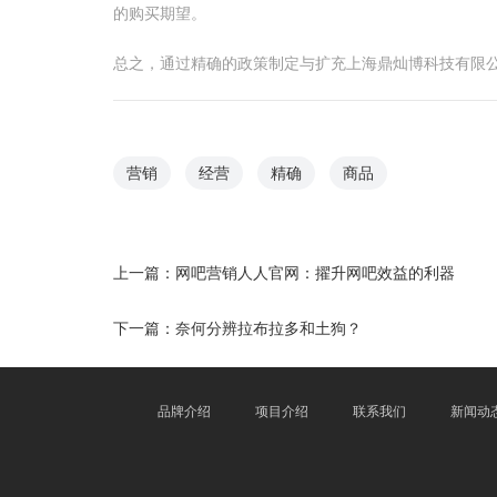
的购买期望。
总之，通过精确的政策制定与扩充上海鼎灿博科技有限
营销
经营
精确
商品
上一篇：
网吧营销人人官网：擢升网吧效益的利器
下一篇：
奈何分辨拉布拉多和土狗？
品牌介绍
项目介绍
联系我们
新闻动